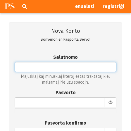
P
S
Pretersalti
serĉi
ensaluti
registriĝi
navigajn
butonojn
Nova Konto
Bonvenon en Pasporta Servo!
Salutnomo
Majusklaj kaj minusklaj literoj estas traktataj kiel
malsamaj. Ne uzu spacojn.
Pasvorto
Pasvorta konfirmo