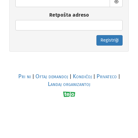
Retpoŝta adreso
Registriĝi
Pri ni
Oftaj demandoj
Kondiĉoj
Privateco
|
|
|
|
Landaj organizantoj
R
al
p
s
↥