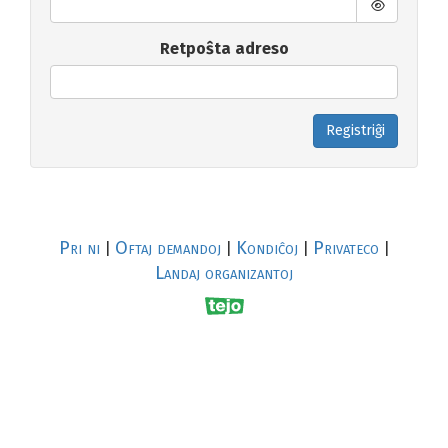
Retpoŝta adreso
Registriĝi
Pri ni
Oftaj demandoj
Kondiĉoj
Privateco
|
|
|
|
Landaj organizantoj
R
al
p
s
↥