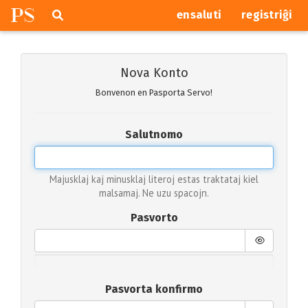
P
S
Pretersalti
serĉi
ensaluti
registriĝi
navigajn
butonojn
Nova Konto
Bonvenon en Pasporta Servo!
Salutnomo
Majusklaj kaj minusklaj literoj estas traktataj kiel
malsamaj. Ne uzu spacojn.
Pasvorto
Pasvorta konfirmo