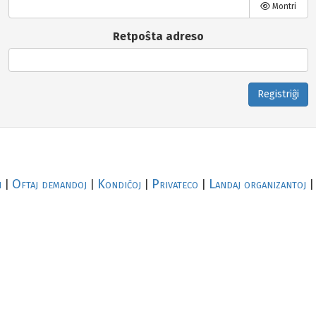
Montri
Retpoŝta adreso
Registriĝi
i
Oftaj demandoj
Kondiĉoj
Privateco
Landaj organizantoj
|
|
|
|
|