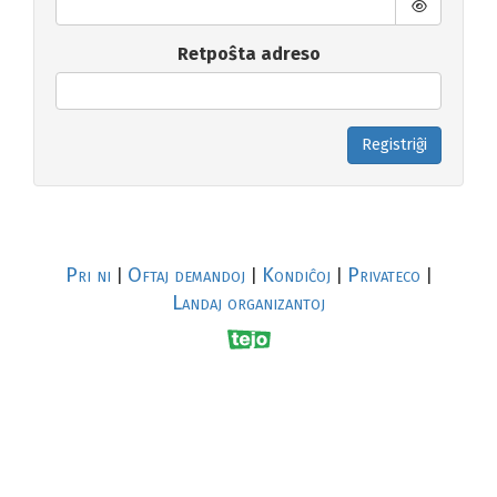
Retpoŝta adreso
Registriĝi
Pri ni
Oftaj demandoj
Kondiĉoj
Privateco
|
|
|
|
Landaj organizantoj
R
al
p
s
↥