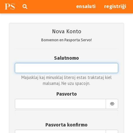
P
S
Pretersalti
serĉi
ensaluti
registriĝi
navigajn
butonojn
Nova Konto
Bonvenon en Pasporta Servo!
Salutnomo
Majusklaj kaj minusklaj literoj estas traktataj kiel
malsamaj. Ne uzu spacojn.
Pasvorto
Pasvorta konfirmo