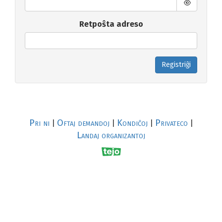
Retpoŝta adreso
Registriĝi
Pri ni
Oftaj demandoj
Kondiĉoj
Privateco
|
|
|
|
Landaj organizantoj
R
al
p
s
↥