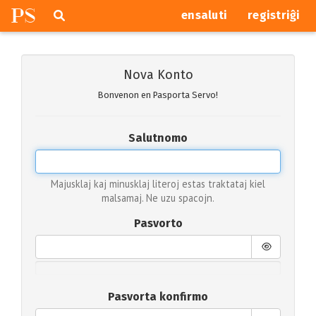
P
S
Pretersalti
serĉi
ensaluti
registriĝi
navigajn
butonojn
Nova Konto
Bonvenon en Pasporta Servo!
Salutnomo
Majusklaj kaj minusklaj literoj estas traktataj kiel
malsamaj. Ne uzu spacojn.
Pasvorto
Pasvorta konfirmo