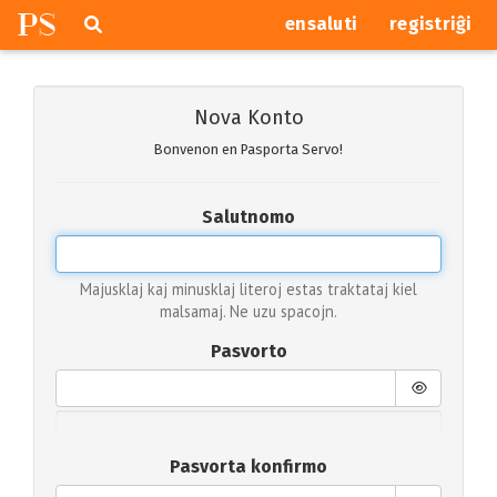
P
S
Pretersalti
serĉi
ensaluti
registriĝi
navigajn
butonojn
Nova Konto
Bonvenon en Pasporta Servo!
Salutnomo
Majusklaj kaj minusklaj literoj estas traktataj kiel
malsamaj. Ne uzu spacojn.
Pasvorto
Pasvorta konfirmo