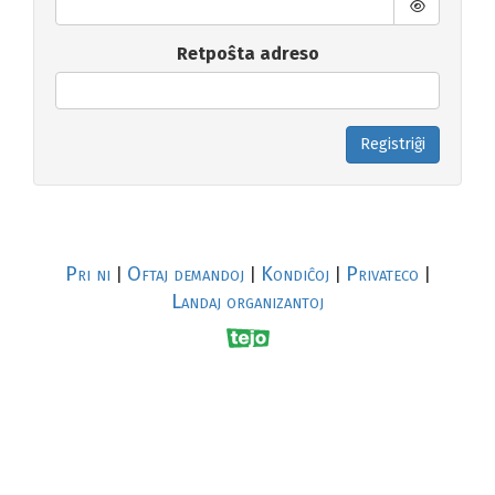
Retpoŝta adreso
Registriĝi
Pri ni
Oftaj demandoj
Kondiĉoj
Privateco
|
|
|
|
Landaj organizantoj
R
al
p
s
↥