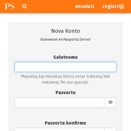
P
S
Pretersalti
serĉi
ensaluti
registriĝi
navigajn
butonojn
Nova Konto
Bonvenon en Pasporta Servo!
Salutnomo
Majusklaj kaj minusklaj literoj estas traktataj kiel
malsamaj. Ne uzu spacojn.
Pasvorto
Pasvorta konfirmo