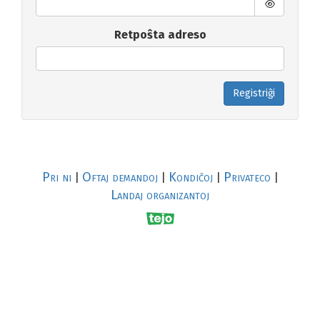
Retpoŝta adreso
Registriĝi
Pri ni
Oftaj demandoj
Kondiĉoj
Privateco
|
|
|
|
Landaj organizantoj
R
al
p
s
↥