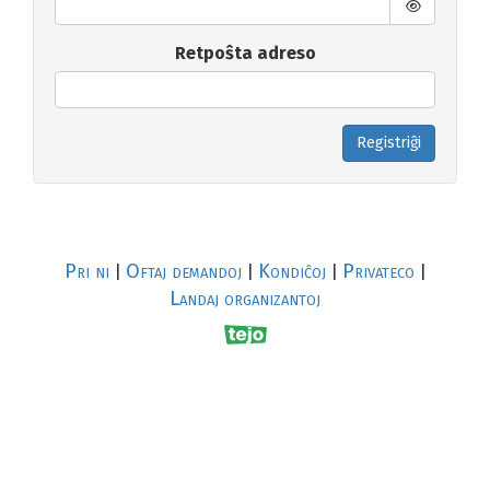
Retpoŝta adreso
Registriĝi
Pri ni
Oftaj demandoj
Kondiĉoj
Privateco
|
|
|
|
Landaj organizantoj
R
al
p
s
↥