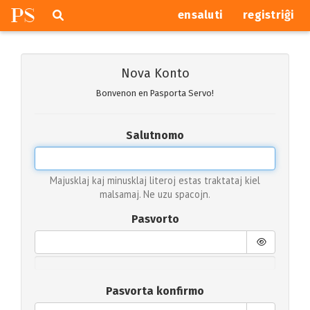
P
S
Pretersalti
serĉi
ensaluti
registriĝi
navigajn
butonojn
Nova Konto
Bonvenon en Pasporta Servo!
Salutnomo
Majusklaj kaj minusklaj literoj estas traktataj kiel
malsamaj. Ne uzu spacojn.
Pasvorto
Pasvorta konfirmo