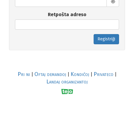
Retpoŝta adreso
Registriĝi
Pri ni
Oftaj demandoj
Kondiĉoj
Privateco
|
|
|
|
Landaj organizantoj
R
al
p
s
↥