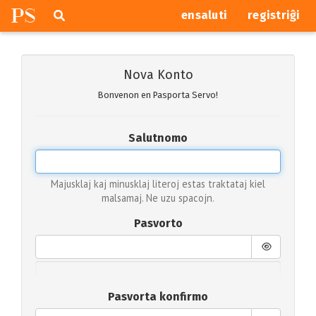
P
S
Pretersalti
serĉi
ensaluti
registriĝi
navigajn
butonojn
Nova Konto
Bonvenon en Pasporta Servo!
Salutnomo
Majusklaj kaj minusklaj literoj estas traktataj kiel
malsamaj. Ne uzu spacojn.
Pasvorto
Pasvorta konfirmo