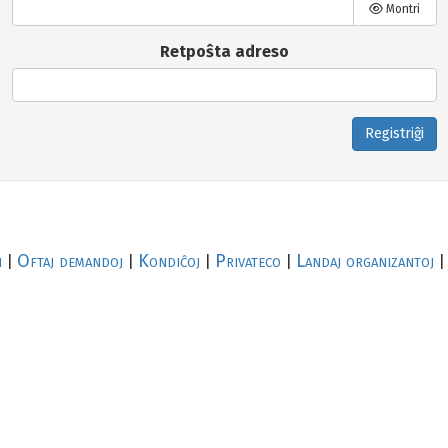
Montri
Retpoŝta adreso
Registriĝi
i
Oftaj demandoj
Kondiĉoj
Privateco
Landaj organizantoj
|
|
|
|
|