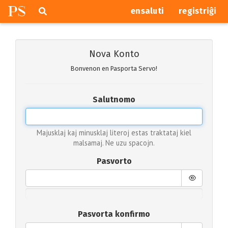
P
S
Pretersalti
serĉi
ensaluti
registriĝi
navigajn
butonojn
Nova Konto
Bonvenon en Pasporta Servo!
Salutnomo
Majusklaj kaj minusklaj literoj estas traktataj kiel
malsamaj. Ne uzu spacojn.
Pasvorto
Pasvorta konfirmo