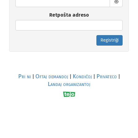
Retpoŝta adreso
Registriĝi
Pri ni
Oftaj demandoj
Kondiĉoj
Privateco
|
|
|
|
Landaj organizantoj
R
al
p
s
↥