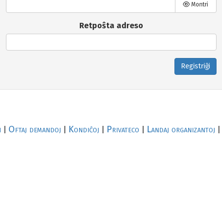
Montri
Retpoŝta adreso
Registriĝi
i
Oftaj demandoj
Kondiĉoj
Privateco
Landaj organizantoj
|
|
|
|
|