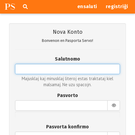
P
S
Pretersalti
serĉi
ensaluti
registriĝi
navigajn
butonojn
Nova Konto
Bonvenon en Pasporta Servo!
Salutnomo
Majusklaj kaj minusklaj literoj estas traktataj kiel
malsamaj. Ne uzu spacojn.
Pasvorto
Pasvorta konfirmo