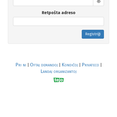
Retpoŝta adreso
Registriĝi
Pri ni
Oftaj demandoj
Kondiĉoj
Privateco
|
|
|
|
Landaj organizantoj
R
al
p
s
↥