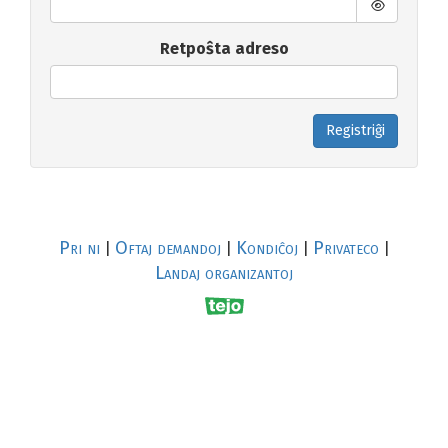
Retpoŝta adreso
Registriĝi
Pri ni
Oftaj demandoj
Kondiĉoj
Privateco
|
|
|
|
Landaj organizantoj
R
al
p
s
↥