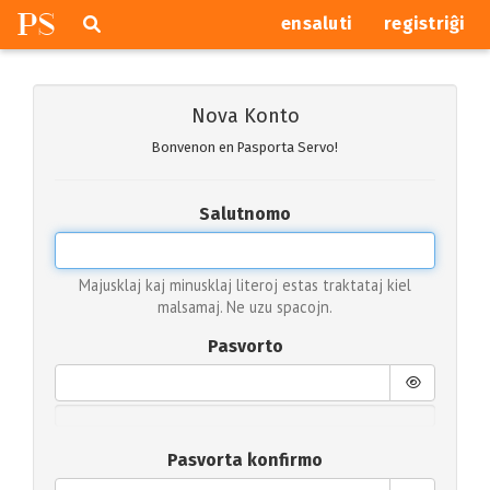
P
S
Pretersalti
serĉi
ensaluti
registriĝi
navigajn
butonojn
Nova Konto
Bonvenon en Pasporta Servo!
Salutnomo
Majusklaj kaj minusklaj literoj estas traktataj kiel
malsamaj. Ne uzu spacojn.
Pasvorto
Pasvorta konfirmo