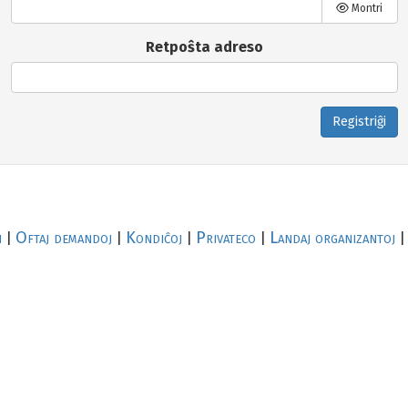
Montri
Retpoŝta adreso
Registriĝi
i
Oftaj demandoj
Kondiĉoj
Privateco
Landaj organizantoj
|
|
|
|
|