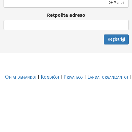
Montri
Retpoŝta adreso
Registriĝi
i
Oftaj demandoj
Kondiĉoj
Privateco
Landaj organizantoj
|
|
|
|
|