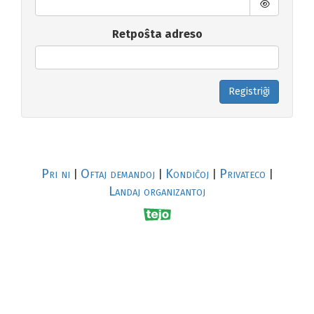
Retpoŝta adreso
Registriĝi
Pri ni
Oftaj demandoj
Kondiĉoj
Privateco
|
|
|
|
Landaj organizantoj
R
al
p
s
↥