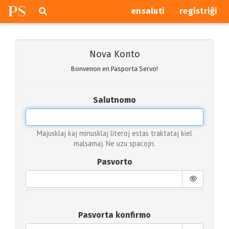
P
S
Pretersalti
serĉi
ensaluti
registriĝi
navigajn
butonojn
Nova Konto
Bonvenon en Pasporta Servo!
Salutnomo
Majusklaj kaj minusklaj literoj estas traktataj kiel
malsamaj. Ne uzu spacojn.
Pasvorto
Pasvorta konfirmo