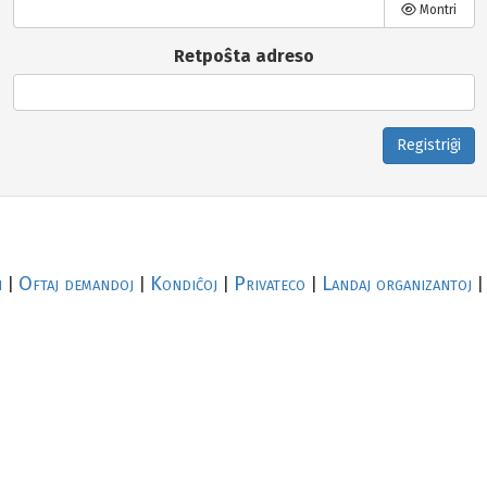
Montri
Retpoŝta adreso
Registriĝi
i
Oftaj demandoj
Kondiĉoj
Privateco
Landaj organizantoj
|
|
|
|
|