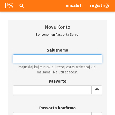
P
S
Pretersalti
serĉi
ensaluti
registriĝi
navigajn
butonojn
Nova Konto
Bonvenon en Pasporta Servo!
Salutnomo
Majusklaj kaj minusklaj literoj estas traktataj kiel
malsamaj. Ne uzu spacojn.
Pasvorto
Pasvorta konfirmo