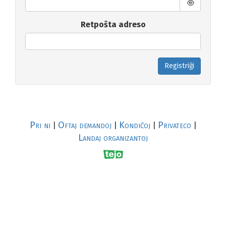
Retpoŝta adreso
Registriĝi
Pri ni
Oftaj demandoj
Kondiĉoj
Privateco
|
|
|
|
Landaj organizantoj
R
al
p
s
↥