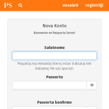
P
S
Pretersalti
serĉi
ensaluti
registriĝi
navigajn
butonojn
Nova Konto
Bonvenon en Pasporta Servo!
Salutnomo
Majusklaj kaj minusklaj literoj estas traktataj kiel
malsamaj. Ne uzu spacojn.
Pasvorto
Pasvorta konfirmo