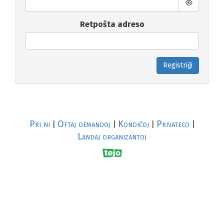
Retpoŝta adreso
Registriĝi
Pri ni
Oftaj demandoj
Kondiĉoj
Privateco
|
|
|
|
Landaj organizantoj
R
al
p
s
↥