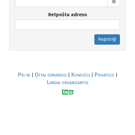
Retpoŝta adreso
Registriĝi
Pri ni
Oftaj demandoj
Kondiĉoj
Privateco
|
|
|
|
Landaj organizantoj
R
al
p
s
↥