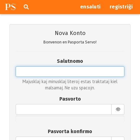
P
S
Pretersalti
serĉi
ensaluti
registriĝi
navigajn
butonojn
Nova Konto
Bonvenon en Pasporta Servo!
Salutnomo
Majusklaj kaj minusklaj literoj estas traktataj kiel
malsamaj. Ne uzu spacojn.
Pasvorto
Pasvorta konfirmo