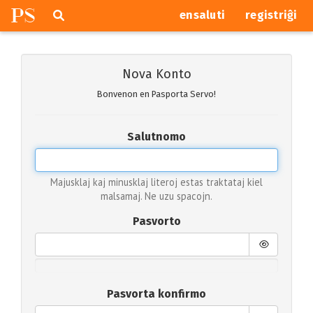
P
S
Pretersalti
serĉi
ensaluti
registriĝi
navigajn
butonojn
Nova Konto
Bonvenon en Pasporta Servo!
Salutnomo
Majusklaj kaj minusklaj literoj estas traktataj kiel
malsamaj. Ne uzu spacojn.
Pasvorto
Pasvorta konfirmo