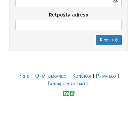
Retpoŝta adreso
Registriĝi
Pri ni
Oftaj demandoj
Kondiĉoj
Privateco
|
|
|
|
Landaj organizantoj
R
al
p
s
↥