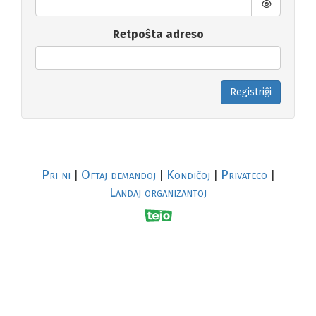
Retpoŝta adreso
Registriĝi
Pri ni
Oftaj demandoj
Kondiĉoj
Privateco
|
|
|
|
Landaj organizantoj
R
al
p
s
↥