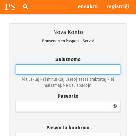
P
S
Pretersalti
serĉi
ensaluti
registriĝi
navigajn
butonojn
Nova Konto
Bonvenon en Pasporta Servo!
Salutnomo
Majusklaj kaj minusklaj literoj estas traktataj kiel
malsamaj. Ne uzu spacojn.
Pasvorto
Pasvorta konfirmo