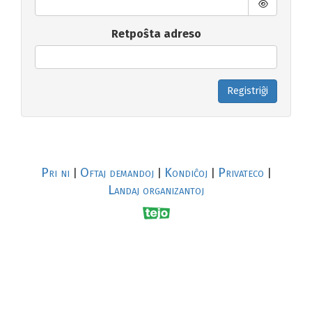
Retpoŝta adreso
Registriĝi
Pri ni
Oftaj demandoj
Kondiĉoj
Privateco
|
|
|
|
Landaj organizantoj
R
al
p
s
↥