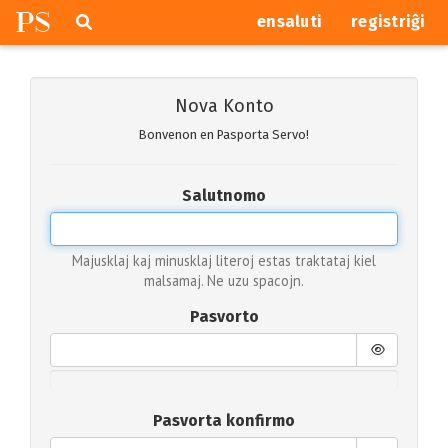
P
S
Pretersalti
serĉi
ensaluti
registriĝi
navigajn
butonojn
Nova Konto
Bonvenon en Pasporta Servo!
Salutnomo
Majusklaj kaj minusklaj literoj estas traktataj kiel
malsamaj. Ne uzu spacojn.
Pasvorto
Pasvorta konfirmo