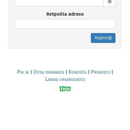
Retpoŝta adreso
Registriĝi
Pri ni
Oftaj demandoj
Kondiĉoj
Privateco
|
|
|
|
Landaj organizantoj
R
al
p
s
↥