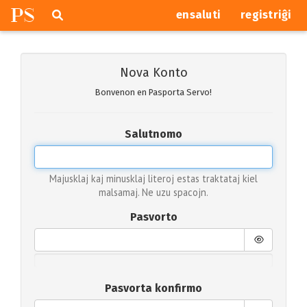
P
S
Pretersalti
serĉi
ensaluti
registriĝi
navigajn
butonojn
Nova Konto
Bonvenon en Pasporta Servo!
Salutnomo
Majusklaj kaj minusklaj literoj estas traktataj kiel
malsamaj. Ne uzu spacojn.
Pasvorto
Pasvorta konfirmo