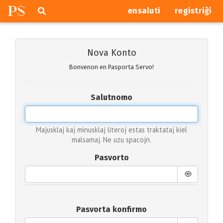
P
S
Pretersalti
serĉi
ensaluti
registriĝi
navigajn
butonojn
Nova Konto
Bonvenon en Pasporta Servo!
Salutnomo
Majusklaj kaj minusklaj literoj estas traktataj kiel
malsamaj. Ne uzu spacojn.
Pasvorto
Pasvorta konfirmo