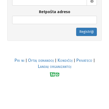
Retpoŝta adreso
Registriĝi
Pri ni
Oftaj demandoj
Kondiĉoj
Privateco
|
|
|
|
Landaj organizantoj
R
al
p
s
↥