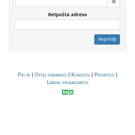
Retpoŝta adreso
Registriĝi
Pri ni
Oftaj demandoj
Kondiĉoj
Privateco
|
|
|
|
Landaj organizantoj
R
al
p
s
↥