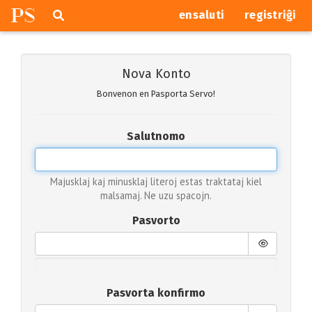
P
S
Pretersalti
serĉi
ensaluti
registriĝi
navigajn
butonojn
Nova Konto
Bonvenon en Pasporta Servo!
Salutnomo
Majusklaj kaj minusklaj literoj estas traktataj kiel
malsamaj. Ne uzu spacojn.
Pasvorto
Pasvorta konfirmo