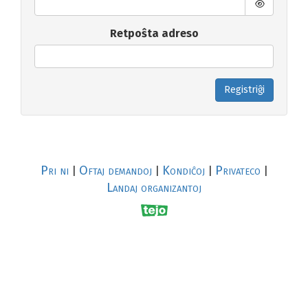
Retpoŝta adreso
Registriĝi
Pri ni
Oftaj demandoj
Kondiĉoj
Privateco
|
|
|
|
Landaj organizantoj
R
al
p
s
↥