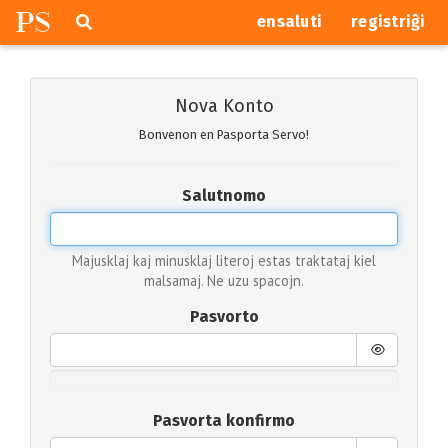
P
S
Pretersalti
serĉi
ensaluti
registriĝi
navigajn
butonojn
Nova Konto
Bonvenon en Pasporta Servo!
Salutnomo
Majusklaj kaj minusklaj literoj estas traktataj kiel
malsamaj. Ne uzu spacojn.
Pasvorto
Pasvorta konfirmo