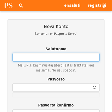
P
S
Pretersalti
serĉi
ensaluti
registriĝi
navigajn
butonojn
Nova Konto
Bonvenon en Pasporta Servo!
Salutnomo
Majusklaj kaj minusklaj literoj estas traktataj kiel
malsamaj. Ne uzu spacojn.
Pasvorto
Pasvorta konfirmo