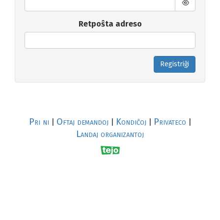
Retpoŝta adreso
Registriĝi
Pri ni
Oftaj demandoj
Kondiĉoj
Privateco
|
|
|
|
Landaj organizantoj
R
al
p
s
↥