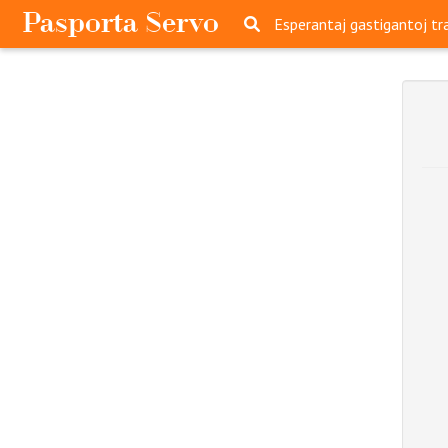
P
asporta
S
ervo
Pretersalti
serĉi
Esperantaj gastigantoj t
navigajn
butonojn