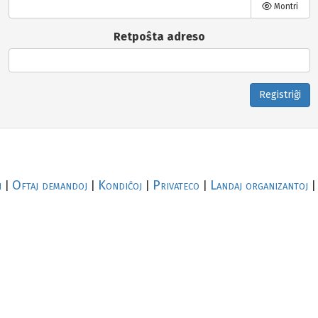
Montri
Retpoŝta adreso
Registriĝi
i
Oftaj demandoj
Kondiĉoj
Privateco
Landaj organizantoj
|
|
|
|
|