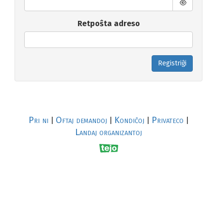
Retpoŝta adreso
Registriĝi
Pri ni
Oftaj demandoj
Kondiĉoj
Privateco
|
|
|
|
Landaj organizantoj
R
al
p
s
↥