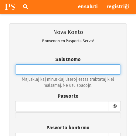
P
S
Pretersalti
serĉi
ensaluti
registriĝi
navigajn
butonojn
Nova Konto
Bonvenon en Pasporta Servo!
Salutnomo
Majusklaj kaj minusklaj literoj estas traktataj kiel
malsamaj. Ne uzu spacojn.
Pasvorto
Pasvorta konfirmo