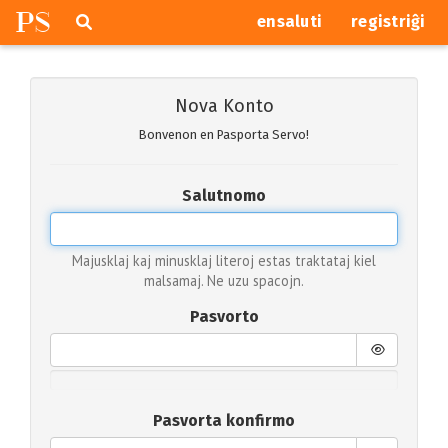
P
S
Pretersalti
serĉi
ensaluti
registriĝi
navigajn
butonojn
Nova Konto
Bonvenon en Pasporta Servo!
Salutnomo
Majusklaj kaj minusklaj literoj estas traktataj kiel
malsamaj. Ne uzu spacojn.
Pasvorto
Pasvorta konfirmo