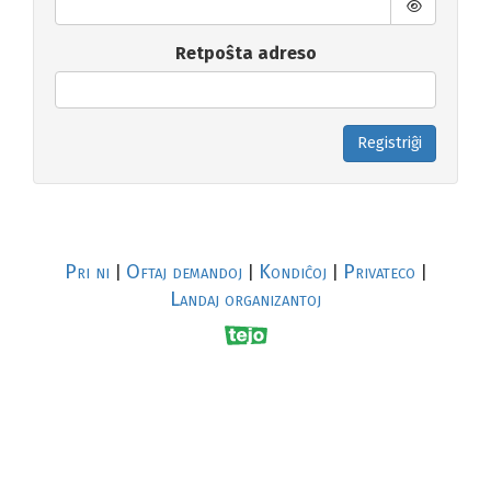
Retpoŝta adreso
Registriĝi
Pri ni
Oftaj demandoj
Kondiĉoj
Privateco
|
|
|
|
Landaj organizantoj
R
al
p
s
↥