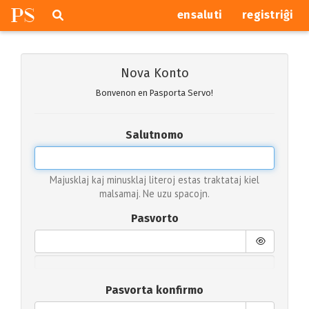
P
S
Pretersalti
serĉi
ensaluti
registriĝi
navigajn
butonojn
Nova Konto
Bonvenon en Pasporta Servo!
Salutnomo
Majusklaj kaj minusklaj literoj estas traktataj kiel
malsamaj. Ne uzu spacojn.
Pasvorto
Pasvorta konfirmo