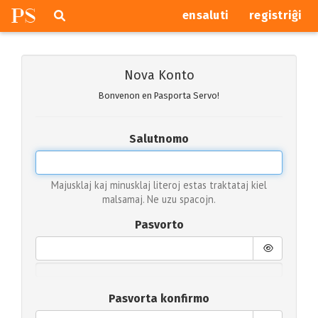
P
S
Pretersalti
serĉi
ensaluti
registriĝi
navigajn
butonojn
Nova Konto
Bonvenon en Pasporta Servo!
Salutnomo
Majusklaj kaj minusklaj literoj estas traktataj kiel
malsamaj. Ne uzu spacojn.
Pasvorto
Pasvorta konfirmo