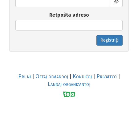
Retpoŝta adreso
Registriĝi
Pri ni
Oftaj demandoj
Kondiĉoj
Privateco
|
|
|
|
Landaj organizantoj
R
al
p
s
↥