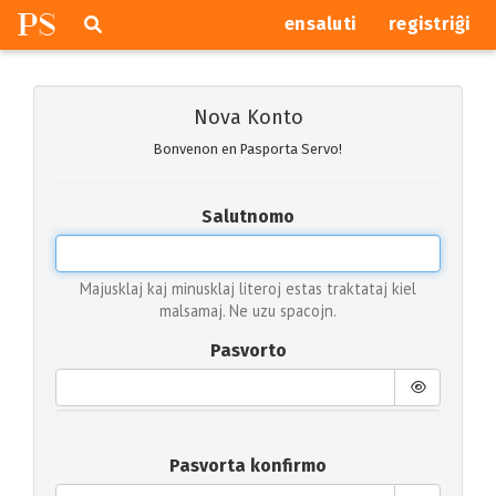
P
S
Pretersalti
serĉi
ensaluti
registriĝi
navigajn
butonojn
Nova Konto
Bonvenon en Pasporta Servo!
Salutnomo
Majusklaj kaj minusklaj literoj estas traktataj kiel
malsamaj. Ne uzu spacojn.
Pasvorto
Pasvorta konfirmo