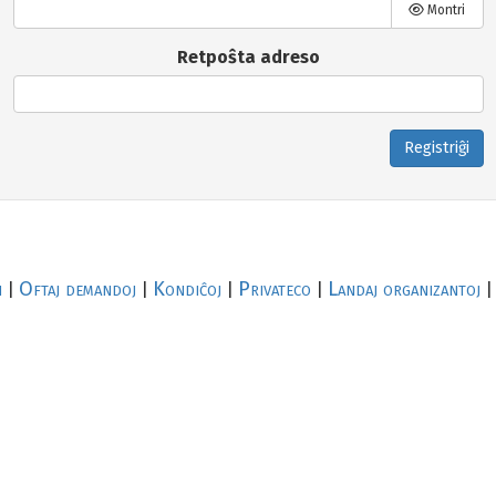
Montri
Retpoŝta adreso
Registriĝi
i
Oftaj demandoj
Kondiĉoj
Privateco
Landaj organizantoj
|
|
|
|
|