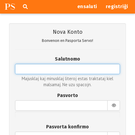
P
S
Pretersalti
serĉi
ensaluti
registriĝi
navigajn
butonojn
Nova Konto
Bonvenon en Pasporta Servo!
Salutnomo
Majusklaj kaj minusklaj literoj estas traktataj kiel
malsamaj. Ne uzu spacojn.
Pasvorto
Pasvorta konfirmo