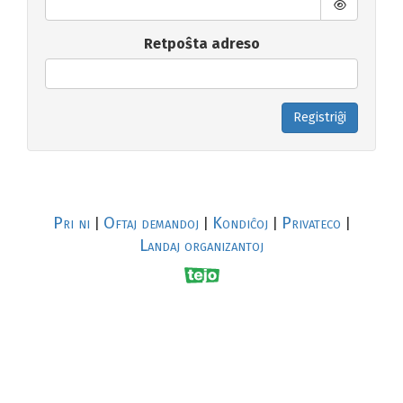
Retpoŝta adreso
Registriĝi
Pri ni
Oftaj demandoj
Kondiĉoj
Privateco
|
|
|
|
Landaj organizantoj
R
al
p
s
↥