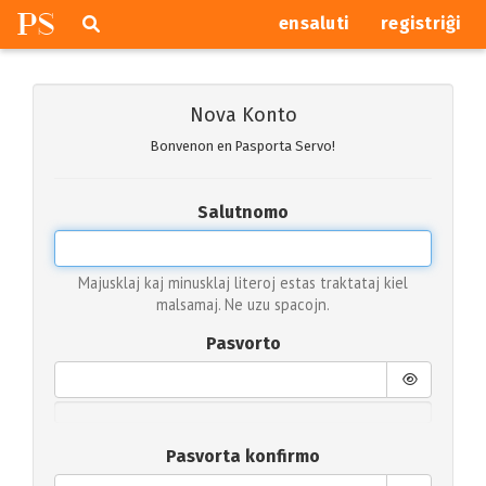
P
S
Pretersalti
serĉi
ensaluti
registriĝi
navigajn
butonojn
Nova Konto
Bonvenon en Pasporta Servo!
Salutnomo
Majusklaj kaj minusklaj literoj estas traktataj kiel
malsamaj. Ne uzu spacojn.
Pasvorto
Pasvorta konfirmo