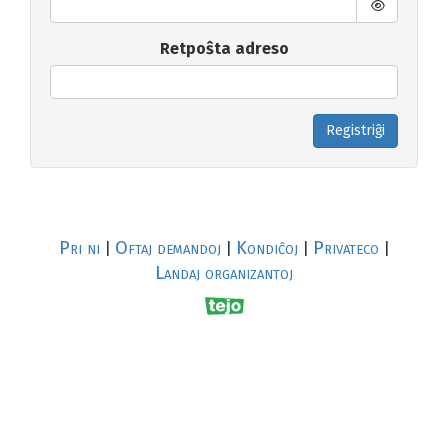
Retpoŝta adreso
Registriĝi
Pri ni
Oftaj demandoj
Kondiĉoj
Privateco
|
|
|
|
Landaj organizantoj
R
al
p
s
↥