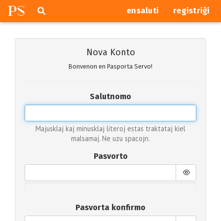
P
S
Pretersalti
serĉi
ensaluti
registriĝi
navigajn
butonojn
Nova Konto
Bonvenon en Pasporta Servo!
Salutnomo
Majusklaj kaj minusklaj literoj estas traktataj kiel
malsamaj. Ne uzu spacojn.
Pasvorto
Pasvorta konfirmo