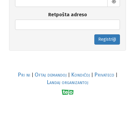
Retpoŝta adreso
Registriĝi
Pri ni
Oftaj demandoj
Kondiĉoj
Privateco
|
|
|
|
Landaj organizantoj
R
al
p
s
↥