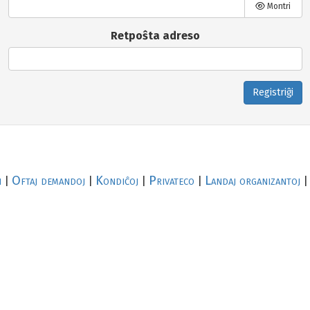
Montri
Retpoŝta adreso
Registriĝi
i
Oftaj demandoj
Kondiĉoj
Privateco
Landaj organizantoj
|
|
|
|
|