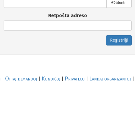
Montri
Retpoŝta adreso
Registriĝi
i
Oftaj demandoj
Kondiĉoj
Privateco
Landaj organizantoj
|
|
|
|
|