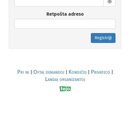
Retpoŝta adreso
Registriĝi
Pri ni
Oftaj demandoj
Kondiĉoj
Privateco
|
|
|
|
Landaj organizantoj
R
al
p
s
↥