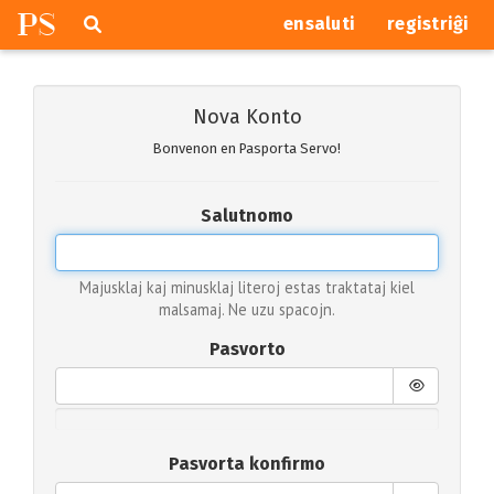
P
S
Pretersalti
serĉi
ensaluti
registriĝi
navigajn
butonojn
Nova Konto
Bonvenon en Pasporta Servo!
Salutnomo
Majusklaj kaj minusklaj literoj estas traktataj kiel
malsamaj. Ne uzu spacojn.
Pasvorto
Pasvorta konfirmo