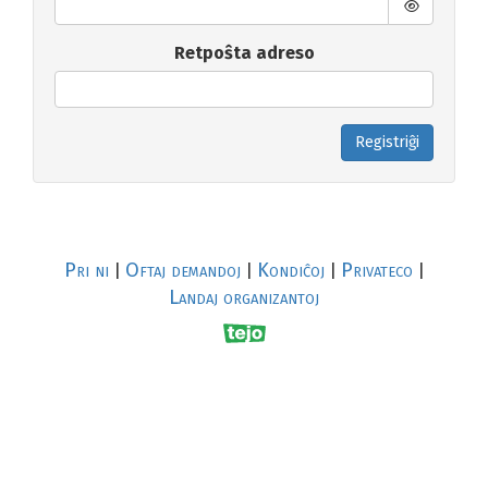
Retpoŝta adreso
Registriĝi
Pri ni
Oftaj demandoj
Kondiĉoj
Privateco
|
|
|
|
Landaj organizantoj
R
al
p
s
↥