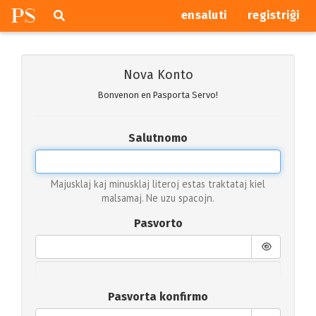
P
S
Pretersalti
serĉi
ensaluti
registriĝi
navigajn
butonojn
Nova Konto
Bonvenon en Pasporta Servo!
Salutnomo
Majusklaj kaj minusklaj literoj estas traktataj kiel
malsamaj. Ne uzu spacojn.
Pasvorto
Pasvorta konfirmo