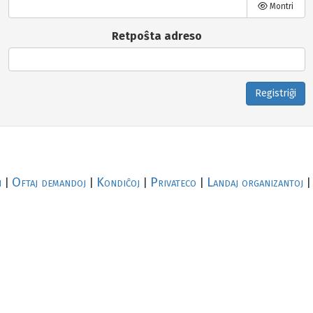
Montri
Retpoŝta adreso
Registriĝi
i
Oftaj demandoj
Kondiĉoj
Privateco
Landaj organizantoj
|
|
|
|
|