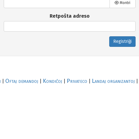
Montri
Retpoŝta adreso
Registriĝi
i
Oftaj demandoj
Kondiĉoj
Privateco
Landaj organizantoj
|
|
|
|
|