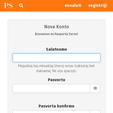
P
S
Pretersalti
serĉi
ensaluti
registriĝi
navigajn
butonojn
Nova Konto
Bonvenon en Pasporta Servo!
Salutnomo
Majusklaj kaj minusklaj literoj estas traktataj kiel
malsamaj. Ne uzu spacojn.
Pasvorto
Pasvorta konfirmo