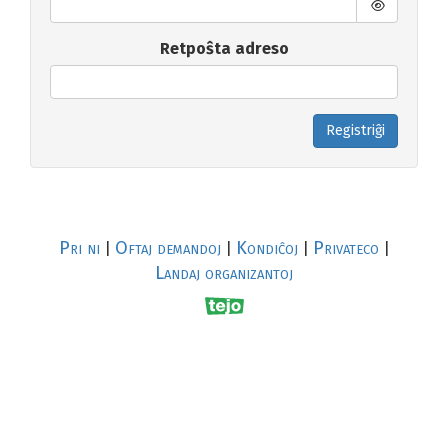
Retpoŝta adreso
Registriĝi
Pri ni
Oftaj demandoj
Kondiĉoj
Privateco
|
|
|
|
Landaj organizantoj
R
al
p
s
↥