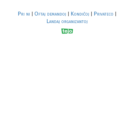
Pri ni
Oftaj demandoj
Kondiĉoj
Privateco
|
|
|
|
Landaj organizantoj
R
al
p
s
↥