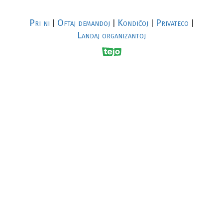
Pri ni
Oftaj demandoj
Kondiĉoj
Privateco
|
|
|
|
Landaj organizantoj
R
al
p
s
↥