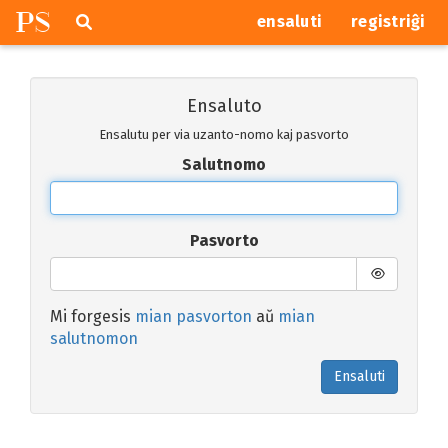
P
S
Pretersalti
serĉi
ensaluti
registriĝi
navigajn
butonojn
Ensaluto
Ensalutu per via uzanto-nomo kaj pasvorto
Salutnomo
Pasvorto
Mi forgesis
mian pasvorton
aŭ
mian
salutnomon
Ensaluti