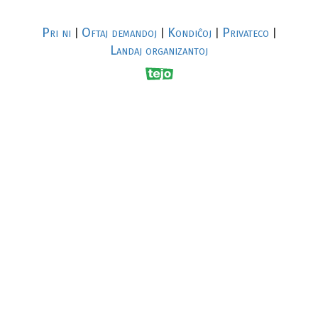
Pri ni
Oftaj demandoj
Kondiĉoj
Privateco
|
|
|
|
Landaj organizantoj
R
al
p
s
↥