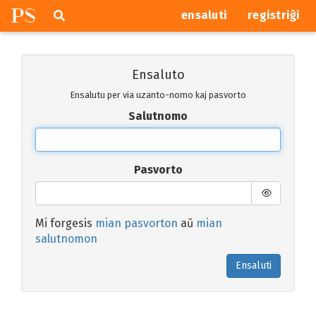
P
S
Pretersalti
serĉi
ensaluti
registriĝi
navigajn
butonojn
Ensaluto
Ensalutu per via uzanto-nomo kaj pasvorto
Salutnomo
Pasvorto
Mi forgesis
mian pasvorton
aŭ
mian
salutnomon
Ensaluti