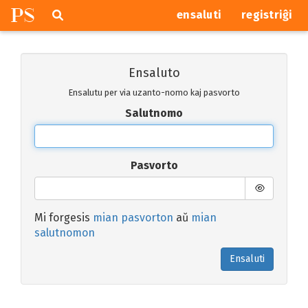
P
S
Pretersalti
serĉi
ensaluti
registriĝi
navigajn
butonojn
Ensaluto
Ensalutu per via uzanto-nomo kaj pasvorto
Salutnomo
Pasvorto
Mi forgesis
mian pasvorton
aŭ
mian
salutnomon
Ensaluti