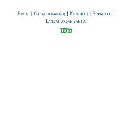
Pri ni
Oftaj demandoj
Kondiĉoj
Privateco
|
|
|
|
Landaj organizantoj
R
al
p
s
↥